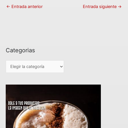
←
Entrada anterior
Entrada siguiente
→
Categorias
C
a
t
e
g
o
r
i
a
s