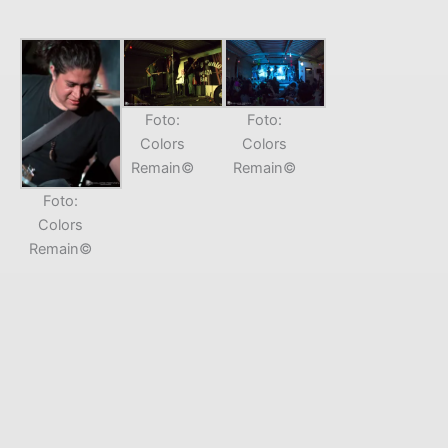
Foto:
Foto:
Colors
Colors
Remain©
Remain©
Foto:
Colors
Remain©