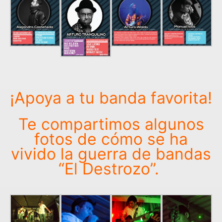
¡Apoya a tu banda favorita!
Te compartimos algunos
fotos de cómo se ha
vivido la guerra de bandas
“El Destrozo”.