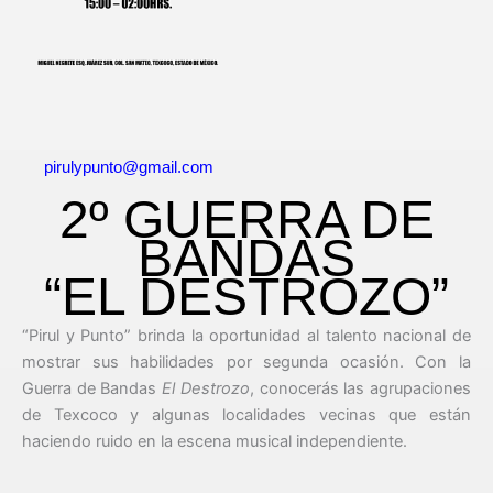
pirulypunto@gmail.com
2º GUERRA DE
BANDAS
“EL DESTROZO”
“Pirul y Punto” brinda la oportunidad al talento nacional de
mostrar sus habilidades por segunda ocasión. Con la
Guerra de Bandas
El Destrozo
, conocerás las agrupaciones
de Texcoco y algunas localidades vecinas que están
haciendo ruido en la escena musical independiente.