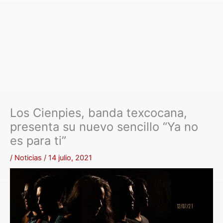
Los Cienpies, banda texcocana,
presenta su nuevo sencillo “Ya no
es para ti”
/
Noticias
/
14 julio, 2021