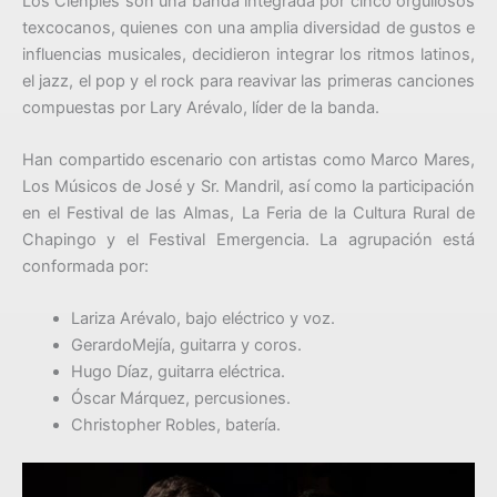
Los Cienpies son una banda integrada por cinco orgullosos
texcocanos, quienes con una amplia diversidad de gustos e
influencias musicales, decidieron integrar los ritmos latinos,
el jazz, el pop y el rock para reavivar las primeras canciones
compuestas por Lary Arévalo, líder de la banda.
Han compartido escenario con artistas como Marco Mares,
Los Músicos de José y Sr. Mandril, así como la participación
en el Festival de las Almas, La Feria de la Cultura Rural de
Chapingo y el Festival Emergencia. La agrupación está
conformada por:
Lariza Arévalo, bajo eléctrico y voz.
GerardoMejía, guitarra y coros.
Hugo Díaz, guitarra eléctrica.
Óscar Márquez, percusiones.
Christopher Robles, batería.