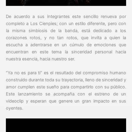
De acuerdo a sus integrantes este sencillo renueva por
completo a Los Cienpies; con un estilo diferente, pero con
la misma simbiosis de la banda, está dedicado a los
corazones rotos, y no tan rotos, que invita a quien la
escucha a adentrarse en un cúmulo de emociones que
encuentran en este tema la sinceridad personal hacia
nuestra esencia, hacia nuestro ser.
“Ya no es para ti” es el resultado del compromiso humano
construido durante toda su trayectoria, lleno de sinceridad y
amor cumplen este sueño para compartirlo con su público.
Este lanzamiento se acompaña con el estreno de un
videoclip y esperan que genere un gran impacto en sus
oyentes.