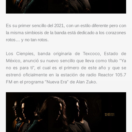
Es su primer sencillo del 2021, con un estilo diferente pero con
la misma simbiosis de la banda está dedicado a los corazones
rotos… y no tan rotos.
Los Cienpies, banda originaria de Texcoco, Estado de
México, anunció su nuevo sencillo que lleva como título “Ya
no es para ti”, el cual es el primero de este año y que se
estrenó oficialmente en la estación de radio Reactor 105.7
FM en el programa “Nueva Era” de Alan Zuko.