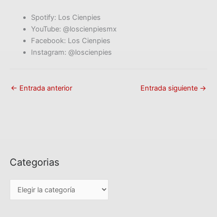
Spotify: Los Cienpies
YouTube: @loscienpiesmx
Facebook: Los Cienpies
Instagram: @loscienpies
←
Entrada anterior
Entrada siguiente
→
Categorias
C
a
t
e