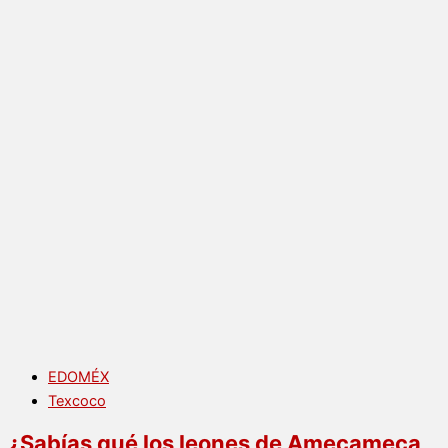
EDOMÉX
Texcoco
¿Sabías qué los leones de Amecameca